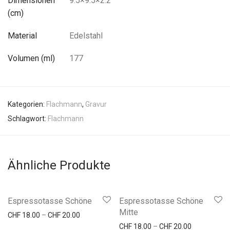
Dimensionen
9.5×9.5×2.2
(cm)
Material
Edelstahl
Volumen (ml)
177
Kategorien:
Flachmann
,
Gravur
Schlagwort:
Flachmann
Ähnliche Produkte
Espressotasse Schöne
Espressotasse Schöne
Mitte
Preisspanne: CHF 18.00 bis CHF 20.00
CHF
18.00
–
CHF
20.00
Preisspanne
CHF
18.00
–
CHF
20.00