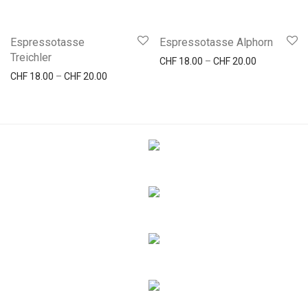
Espressotasse
Espressotasse Alphorn
Treichler
Preisspanne
CHF
18.00
–
CHF
20.00
Preisspanne: CHF 18.00 bis CHF 20.00
CHF
18.00
–
CHF
20.00