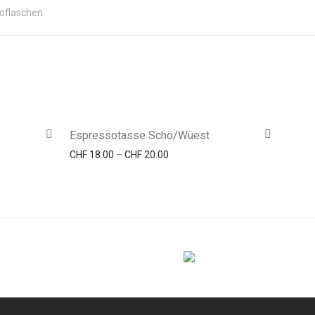
oflaschen
Espressotasse Schö/Wüest
: CHF 18.00 bis CHF 20.00
Preisspanne: CHF 18.00 bis CHF 2
CHF
18.00
–
CHF
20.00