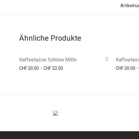
Artikeln
Ähnliche Produkte
Kaffeetasse Schöne Mitte
Kaffeetas
Preisspanne: CHF 20.00 bis CHF 22.00
CHF
20.00
–
CHF
22.00
CHF
20.00