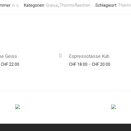
ummer:
n. v.
Kategorien:
Gravur
,
Thermoflaschen
Schlagwort:
Therm
se Geiss
Espressotasse Kuh
Preisspanne: CHF 20.00 bis CHF 22.00
Preisspanne
–
CHF
22.00
CHF
18.00
–
CHF
20.00