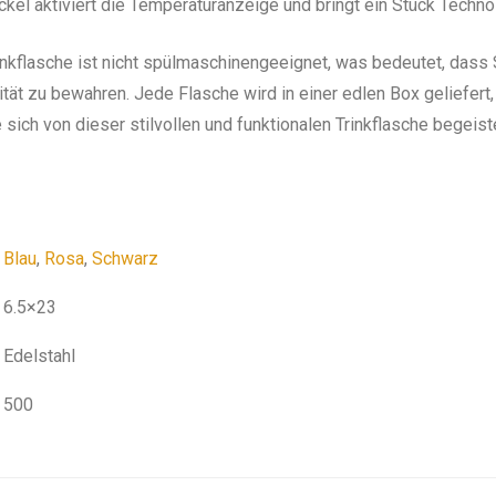
ckel aktiviert die Temperaturanzeige und bringt ein Stück Technolo
inkflasche ist nicht spülmaschinengeeignet, was bedeutet, dass S
lität zu bewahren. Jede Flasche wird in einer edlen Box geliefert
 sich von dieser stilvollen und funktionalen Trinkflasche begeist
Blau
,
Rosa
,
Schwarz
6.5×23
Edelstahl
500