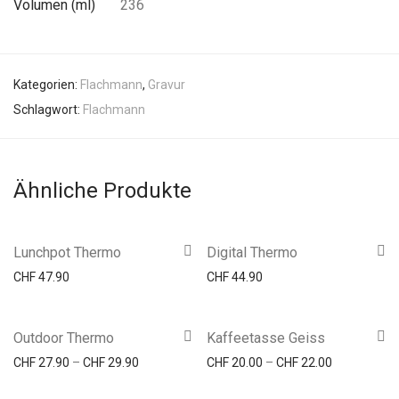
Volumen (ml)
236
Kategorien:
Flachmann
,
Gravur
Schlagwort:
Flachmann
Ähnliche Produkte
Lunchpot Thermo
Digital Thermo
CHF
47.90
CHF
44.90
Outdoor Thermo
Kaffeetasse Geiss
Preisspanne: CHF 27.90 bis CHF 29.90
Preisspanne
CHF
27.90
–
CHF
29.90
CHF
20.00
–
CHF
22.00