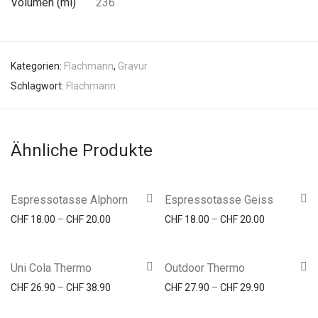
Volumen (ml)
236
Kategorien:
Flachmann
,
Gravur
Schlagwort:
Flachmann
Ähnliche Produkte
Espressotasse Alphorn
Espressotasse Geiss
Preisspanne: CHF 18.00 bis CHF 20.00
Preisspanne
CHF
18.00
–
CHF
20.00
CHF
18.00
–
CHF
20.00
Uni Cola Thermo
Outdoor Thermo
Preisspanne: CHF 26.90 bis CHF 38.90
Preisspanne
CHF
26.90
–
CHF
38.90
CHF
27.90
–
CHF
29.90