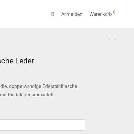
0
Anmelden
Warenkorb
che Leder
dle, doppelwandige Edelstahlflasche
l mit Rindsleder ummantelt
0