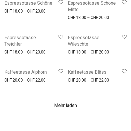
Espressotasse Schöne
Espressotasse Schöne
Mitte
Preisspanne: CHF 18.00 bis CHF 20.00
CHF
18.00
–
CHF
20.00
Preisspanne
CHF
18.00
–
CHF
20.00
Espressotasse
Espressotasse
Treichler
Wüeschte
Preisspanne: CHF 18.00 bis CHF 20.00
Preisspanne
CHF
18.00
–
CHF
20.00
CHF
18.00
–
CHF
20.00
Kaffeetasse Alphorn
Kaffeetasse Bläss
Preisspanne: CHF 20.00 bis CHF 22.00
Preisspanne
CHF
20.00
–
CHF
22.00
CHF
20.00
–
CHF
22.00
Mehr laden