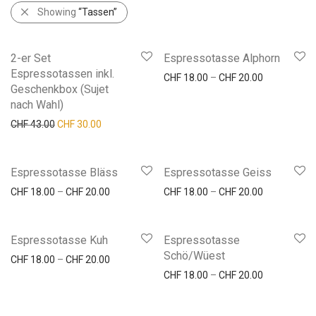
Showing
“Tassen”
2-er Set
Espressotasse Alphorn
Espressotassen inkl.
Preisspanne
CHF
18.00
–
CHF
20.00
Geschenkbox (Sujet
nach Wahl)
Ursprünglicher Preis war: CHF 43.00
Aktueller Preis ist: CHF 30.00.
CHF
43.00
CHF
30.00
Espressotasse Bläss
Espressotasse Geiss
Preisspanne: CHF 18.00 bis CHF 20.00
Preisspanne
CHF
18.00
–
CHF
20.00
CHF
18.00
–
CHF
20.00
Espressotasse Kuh
Espressotasse
Schö/Wüest
Preisspanne: CHF 18.00 bis CHF 20.00
CHF
18.00
–
CHF
20.00
Preisspanne
CHF
18.00
–
CHF
20.00